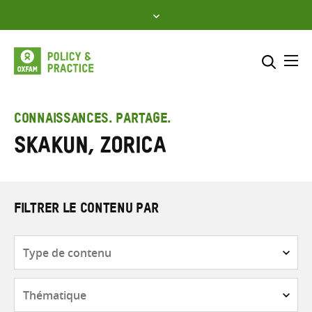
Skip
to
content
Me
Inclure
Sélectionner l’emplacement d
CONNAISSANCES. PARTAGE.
Skakun, Zorica
RECHERCHER
Saisir
les
termes
de
FILTRER LE CONTENU PAR
recherche
Type
de
contenu
Thématique