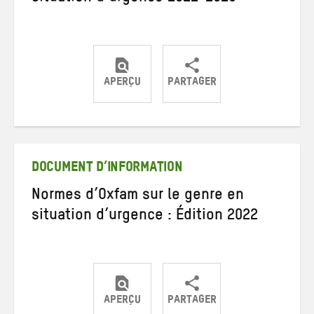
APERÇU
PARTAGER
Partager
Partager
Partager
sur
sur
par
Twitter
Facebook
e-
mail
DOCUMENT D’INFORMATION
Normes d’Oxfam sur le genre en
situation d’urgence : Édition 2022
APERÇU
PARTAGER