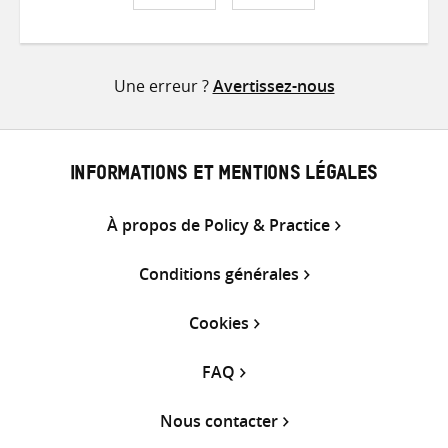
Partager
Partager
Partager
sur
sur
par
Twitter
Facebook
e-
Une erreur ?
Avertissez-nous
mail
INFORMATIONS ET MENTIONS LÉGALES
À propos de Policy & Practice
Conditions générales
Cookies
FAQ
Nous contacter