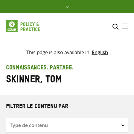
Skip
to
content
Me
Inclure
Sélectionner l’emplacement d
This page is also available in:
English
RECHERCHER
Saisir
CONNAISSANCES. PARTAGE.
les
Skinner, Tom
termes
de
recherche
FILTRER LE CONTENU PAR
Type
de