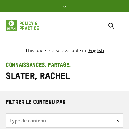
Skip
to
content
Me
Inclure
Sélectionner l’emplacement d
This page is also available in:
English
RECHERCHER
Saisir
CONNAISSANCES. PARTAGE.
les
Slater, Rachel
termes
de
recherche
FILTRER LE CONTENU PAR
Type
de