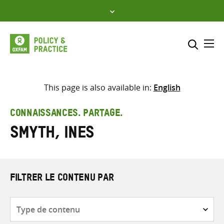
Skip
to
content
Me
Inclure
Sélectionner l’emplacement d
This page is also available in:
English
RECHERCHER
Saisir
CONNAISSANCES. PARTAGE.
les
Smyth, Ines
termes
de
recherche
FILTRER LE CONTENU PAR
Type
de