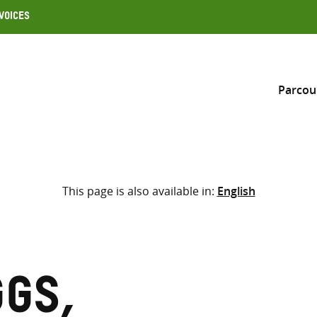
Voices
Parcou
Inclure
This page is also available in:
English
Sélectionner l’emplacement d
RECHERCHE
Saisir
les
termes
ggs,
de