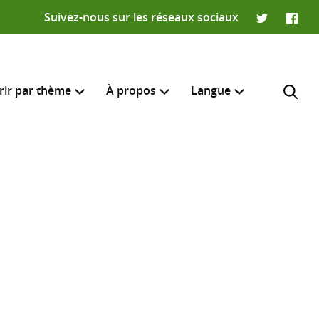
Suivez-nous sur les réseaux sociaux
Twitter
Faceb
rir par thème
À propos
Langue
English
e recherche
R