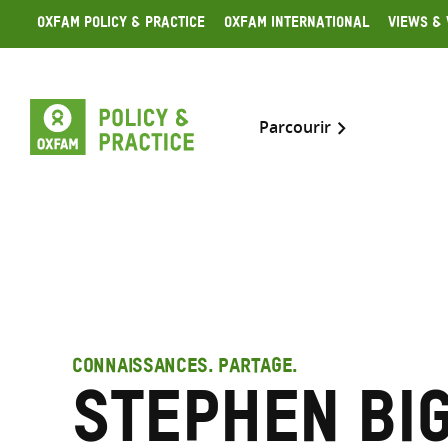
Skip
Oxfam Policy & Practice
Oxfam International
Views & 
to
content
Parcourir
CONNAISSANCES. PARTAGE.
Stephen Bi