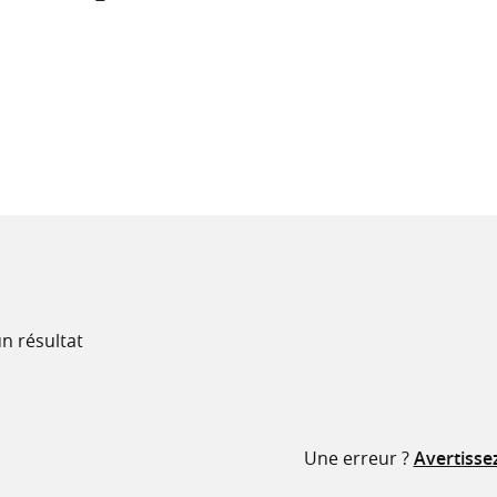
recherche
ressources
n résultat
Une erreur ?
Avertisse