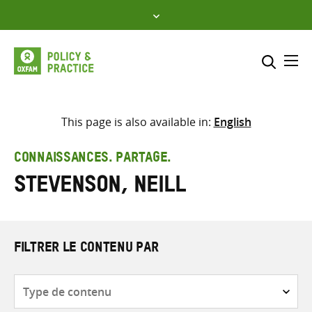
Skip
to
content
Me
Inclure
Sélectionner l’emplacement d
This page is also available in:
English
RECHERCHER
Saisir
CONNAISSANCES. PARTAGE.
les
Stevenson, Neill
termes
de
recherche
FILTRER LE CONTENU PAR
Type
de