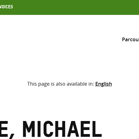
Voices
Parcou
Inclure
This page is also available in:
English
Sélectionner l’emplacement d
RECHERCHE
Saisir
les
termes
e, Michael
de