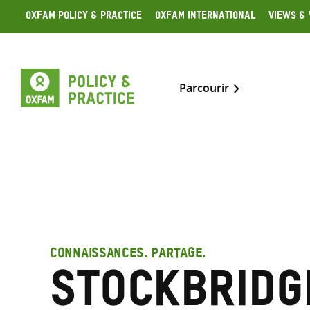
Skip
Oxfam Policy & Practice
Oxfam International
Views & 
to
content
Parcourir
CONNAISSANCES. PARTAGE.
Stockbridg