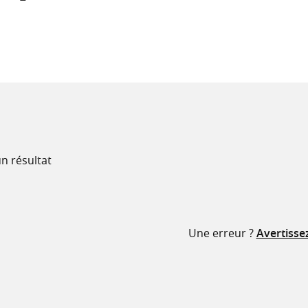
recherche
ressources
n résultat
Une erreur ?
Avertisse