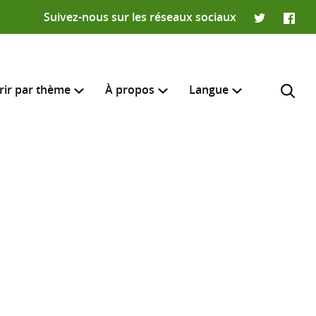
Suivez-nous sur les réseaux sociaux
Twitter
Faceb
rir par thème
À propos
Langue
English
e recherche
R