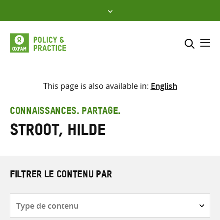
Skip
to
content
Me
Inclure
Sélectionner l’emplacement d
This page is also available in:
English
RECHERCHER
Saisir
CONNAISSANCES. PARTAGE.
les
Stroot, Hilde
termes
de
recherche
FILTRER LE CONTENU PAR
Type
de