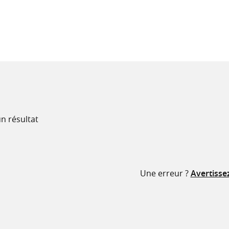
recherche
ressources
n résultat
Une erreur ?
Avertisse