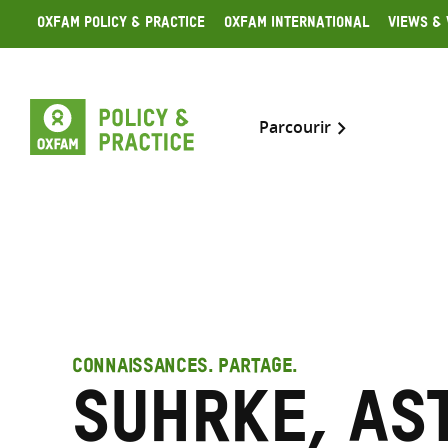
Skip
Oxfam Policy & Practice
Oxfam International
Views & 
to
content
Parcourir
CONNAISSANCES. PARTAGE.
Suhrke, As