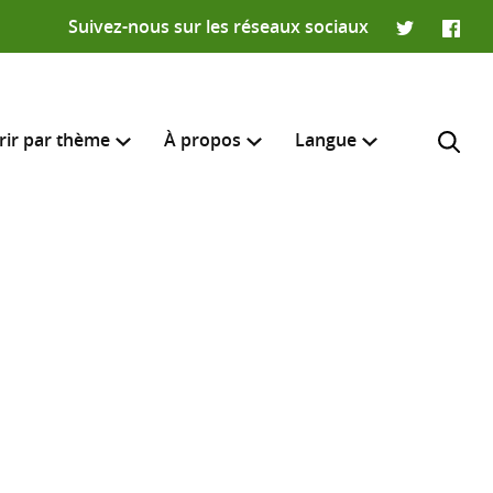
Suivez-nous sur les réseaux sociaux
Twitter
Faceb
rir par thème
À propos
Langue
English
e recherche
R