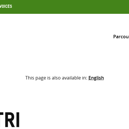
Voices
Parcou
Inclure
This page is also available in:
English
Sélectionner l’emplacement d
RECHERCHE
Saisir
les
termes
tri
de