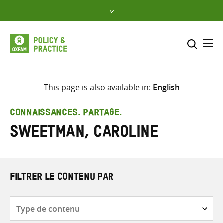
Skip
to
content
Me
Inclure
Sélectionner l’emplacement d
This page is also available in:
English
RECHERCHER
Saisir
CONNAISSANCES. PARTAGE.
les
Sweetman, Caroline
termes
de
recherche
FILTRER LE CONTENU PAR
Type
de