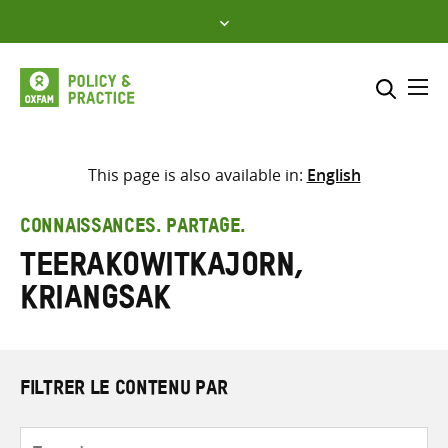
Skip
to
content
Me
Inclure
Sélectionner l’emplacement d
This page is also available in:
English
RECHERCHER
Saisir
CONNAISSANCES. PARTAGE.
les
Teerakowitkajorn,
termes
de
Kriangsak
recherche
FILTRER LE CONTENU PAR
Type