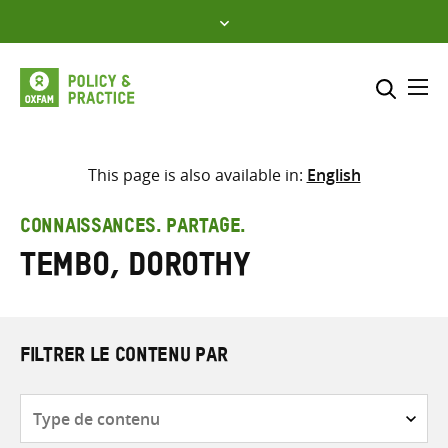
Skip
to
content
Me
Inclure
Sélectionner l’emplacement d
This page is also available in:
English
RECHERCHER
Saisir
CONNAISSANCES. PARTAGE.
les
Tembo, Dorothy
termes
de
recherche
FILTRER LE CONTENU PAR
Type
de