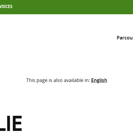
Voices
Parcou
Inclure
This page is also available in:
English
Sélectionner l’emplacement d
RECHERCHE
Saisir
les
termes
lie
de