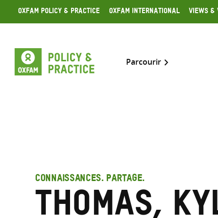
Skip
Oxfam Policy & Practice
Oxfam International
Views & 
to
content
Parcourir
CONNAISSANCES. PARTAGE.
Thomas, Ky