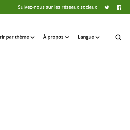
Suivez-nous sur les réseaux sociaux
Twitter
Faceb
rir par thème
À propos
Langue
English
e recherche
R