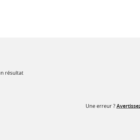
recherche
ressources
n résultat
Une erreur ?
Avertisse