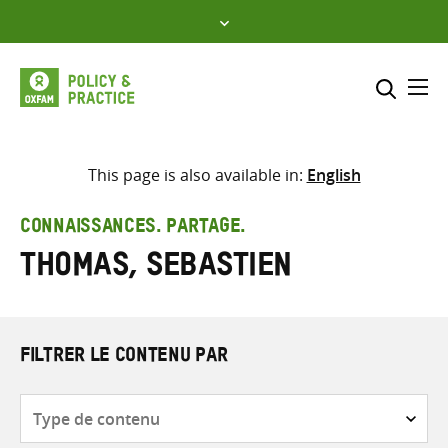
Skip
to
content
Me
Inclure
Sélectionner l’emplacement d
This page is also available in:
English
RECHERCHER
Saisir
CONNAISSANCES. PARTAGE.
les
Thomas, Sebastien
termes
de
recherche
FILTRER LE CONTENU PAR
Type
de