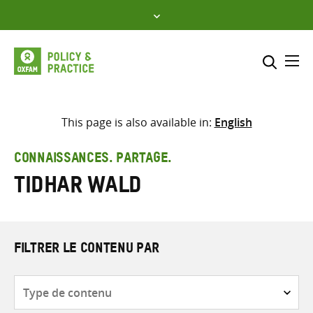
Skip
to
content
Me
Inclure
Sélectionner l’emplacement d
This page is also available in:
English
RECHERCHER
Saisir
CONNAISSANCES. PARTAGE.
les
Tidhar Wald
termes
de
recherche
FILTRER LE CONTENU PAR
Type
de