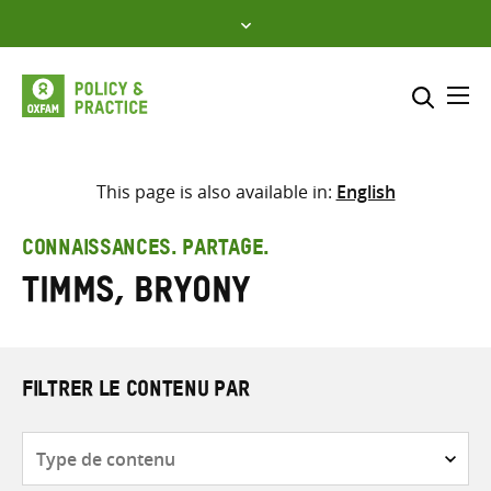
Skip
to
content
Me
Inclure
Sélectionner l’emplacement d
This page is also available in:
English
RECHERCHER
Saisir
CONNAISSANCES. PARTAGE.
les
Timms, Bryony
termes
de
recherche
FILTRER LE CONTENU PAR
Type
de