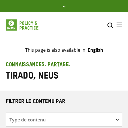
Skip
to
content
Me
Inclure
Sélectionner l’emplacement d
This page is also available in:
English
RECHERCHER
Saisir
CONNAISSANCES. PARTAGE.
les
Tirado, Neus
termes
de
recherche
FILTRER LE CONTENU PAR
Type
de