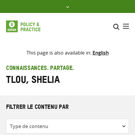
Skip
to
content
Me
Inclure
Sélectionner l’emplacement d
This page is also available in:
English
RECHERCHER
Saisir
CONNAISSANCES. PARTAGE.
les
Tlou, Shelia
termes
de
recherche
FILTRER LE CONTENU PAR
Type
de