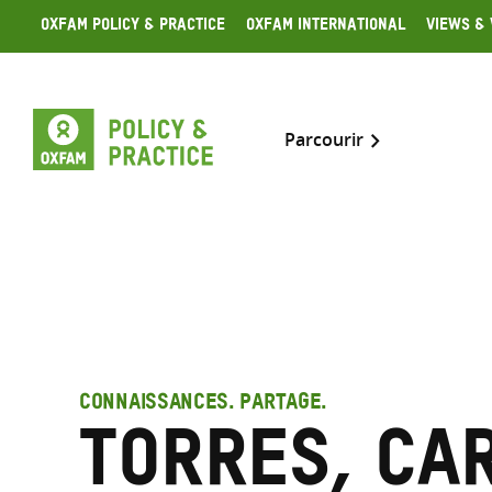
Skip
Oxfam Policy & Practice
Oxfam International
Views & 
to
content
Parcourir
CONNAISSANCES. PARTAGE.
Torres, Ca