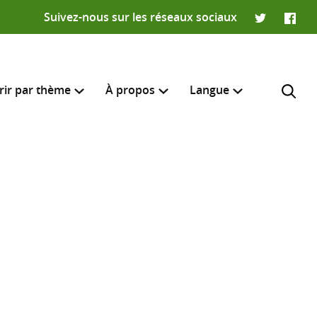
Suivez-nous sur les réseaux sociaux
Twitter
Faceb
rir par thème
À propos
Langue
English
e recherche
R