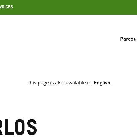
Voices
Parcou
Inclure
This page is also available in:
English
Sélectionner l’emplacement d
RECHERCHE
Saisir
les
termes
rlos
de