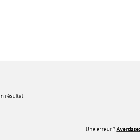
recherche
ressources
n résultat
Une erreur ?
Avertisse