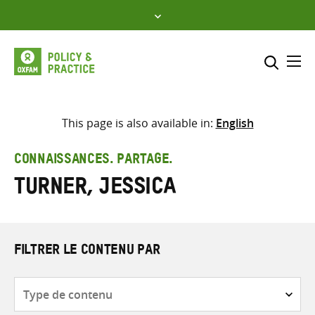
Skip
to
content
Me
Inclure
Sélectionner l’emplacement d
This page is also available in:
English
RECHERCHER
Saisir
CONNAISSANCES. PARTAGE.
les
Turner, Jessica
termes
de
recherche
FILTRER LE CONTENU PAR
Type
de