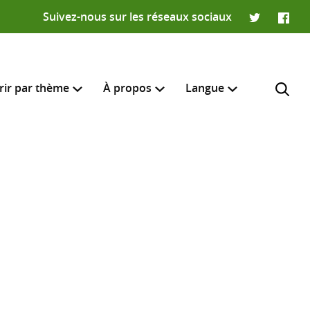
Suivez-nous sur les réseaux sociaux
Twitter
Faceb
rir par thème
À propos
Langue
English
e recherche
R