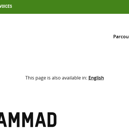
Voices
Parcou
Inclure
This page is also available in:
English
Sélectionner l’emplacement d
RECHERCHE
Saisir
les
termes
hammad
de