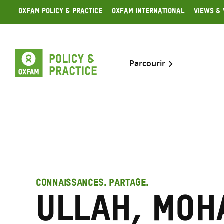
Skip
Oxfam Policy & Practice
Oxfam International
Views & 
to
content
Parcourir
CONNAISSANCES. PARTAGE.
Ullah, Mo