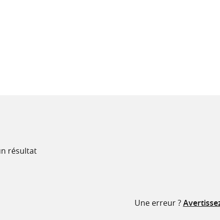
recherche
ressources
n résultat
Une erreur ?
Avertisse