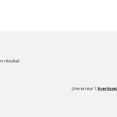
recherche
ressources
n résultat
Une erreur ?
Avertisse