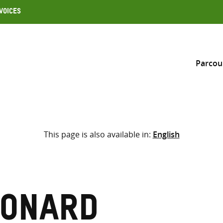
Voices
Parcou
Inclure
This page is also available in:
English
Sélectionner l’emplacement d
RECHERCHE
Saisir
les
termes
eonard
de