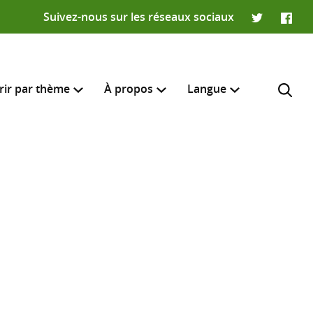
Suivez-nous sur les réseaux sociaux
Twitter
Faceb
rir par thème
À propos
Langue
English
e recherche
R