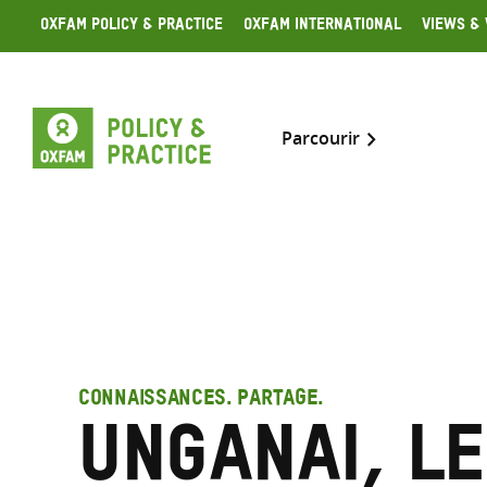
Skip
Oxfam Policy & Practice
Oxfam International
Views & 
to
content
Parcourir
CONNAISSANCES. PARTAGE.
Unganai, L