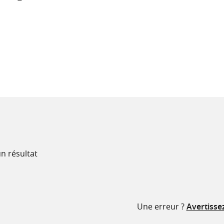
recherche
ressources
n résultat
Une erreur ?
Avertisse