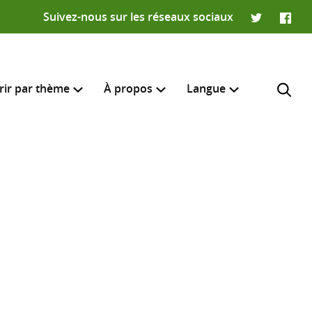
Suivez-nous sur les réseaux sociaux
Twitter
Faceb
rir par thème
À propos
Langue
English
e recherche
R