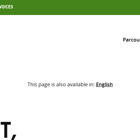
Voices
Parcou
Inclure
This page is also available in:
English
Sélectionner l’emplacement d
RECHERCHE
Saisir
les
termes
t,
de