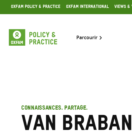
Skip
Oxfam Policy & Practice
Oxfam International
Views & 
to
content
Parcourir
CONNAISSANCES. PARTAGE.
Van Braban