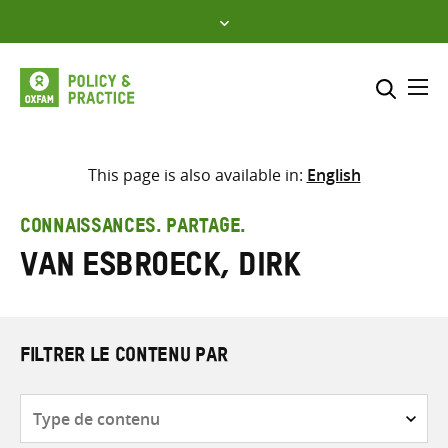
Skip
to
content
Me
Inclure
Sélectionner l’emplacement d
This page is also available in:
English
RECHERCHER
Saisir
CONNAISSANCES. PARTAGE.
les
Van Esbroeck, Dirk
termes
de
recherche
FILTRER LE CONTENU PAR
Type
de