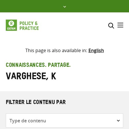
Skip
to
content
Me
Inclure
Sélectionner l’emplacement d
This page is also available in:
English
RECHERCHER
Saisir
CONNAISSANCES. PARTAGE.
les
Varghese, K
termes
de
recherche
FILTRER LE CONTENU PAR
Type
de