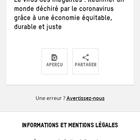
Le virus des Inégalités : Réunifier un
monde déchiré par le coronavirus
grâce à une économie équitable,
durable et juste
APERÇU
PARTAGER
Partager
Partager
Partager
sur
sur
par
Twitter
Facebook
e-
Une erreur ?
Avertissez-nous
mail
INFORMATIONS ET MENTIONS LÉGALES