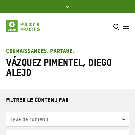
Skip
to
content
Me
Inclure
Sélectionner l’emplacement d
CONNAISSANCES. PARTAGE.
Vázquez Pimentel, Diego
RECHERCHER
Saisir
Alejo
les
termes
de
recherche
FILTRER LE CONTENU PAR
Type
de
contenu
Thématique