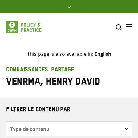
Skip
to
content
Me
Inclure
Sélectionner l’emplacement d
This page is also available in:
English
RECHERCHER
Saisir
CONNAISSANCES. PARTAGE.
les
Venrma, Henry David
termes
de
recherche
FILTRER LE CONTENU PAR
Type
de