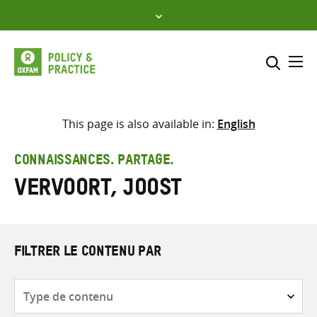
Skip
to
content
Me
Inclure
Sélectionner l’emplacement d
This page is also available in:
English
RECHERCHER
Saisir
CONNAISSANCES. PARTAGE.
les
Vervoort, Joost
termes
de
recherche
FILTRER LE CONTENU PAR
Type
de