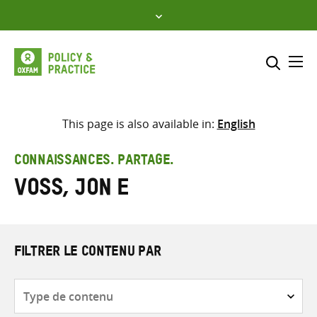
Skip
to
content
Me
Inclure
Sélectionner l’emplacement d
This page is also available in:
English
RECHERCHER
Saisir
CONNAISSANCES. PARTAGE.
les
Voss, Jon E
termes
de
recherche
FILTRER LE CONTENU PAR
Type
de