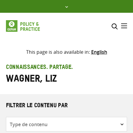
Skip
to
content
Me
Inclure
Sélectionner l’emplacement d
This page is also available in:
English
RECHERCHER
Saisir
CONNAISSANCES. PARTAGE.
les
Wagner, Liz
termes
de
recherche
FILTRER LE CONTENU PAR
Type
de