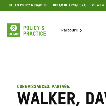
Skip
Oxfam Policy & Practice
Oxfam International
Views & 
to
content
Parcourir
CONNAISSANCES. PARTAGE.
Walker, Da