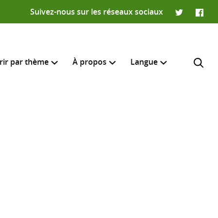
Suivez-nous sur les réseaux sociaux
Twitter
Faceb
rir par thème
À propos
Langue
English
e recherche
R