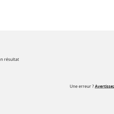
recherche
ressources
n résultat
Une erreur ?
Avertisse