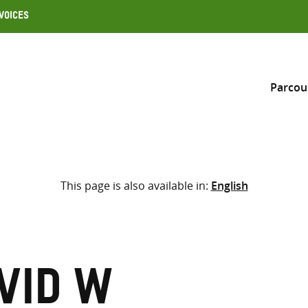
Voices
Parcou
Inclure
This page is also available in:
English
Sélectionner l’emplacement d
RECHERCHE
Saisir
les
termes
vid W
de