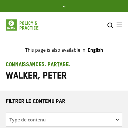
Skip
to
content
Me
Inclure
Sélectionner l’emplacement d
This page is also available in:
English
RECHERCHER
Saisir
CONNAISSANCES. PARTAGE.
les
Walker, Peter
termes
de
recherche
FILTRER LE CONTENU PAR
Type
de