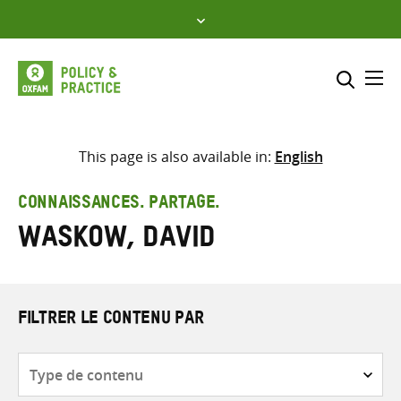
Skip
to
content
Me
Inclure
Sélectionner l’emplacement d
This page is also available in:
English
RECHERCHER
Saisir
CONNAISSANCES. PARTAGE.
les
Waskow, David
termes
de
recherche
FILTRER LE CONTENU PAR
Type
de