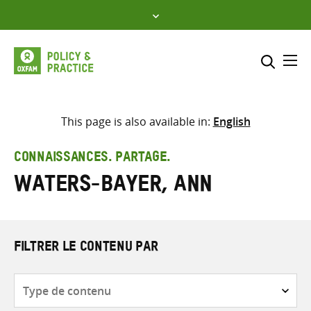
Skip
to
content
Me
Inclure
Sélectionner l’emplacement d
This page is also available in:
English
RECHERCHER
Saisir
CONNAISSANCES. PARTAGE.
les
Waters-Bayer, Ann
termes
de
recherche
FILTRER LE CONTENU PAR
Type
de