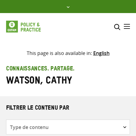
Skip
to
content
Me
Inclure
Sélectionner l’emplacement d
This page is also available in:
English
RECHERCHER
Saisir
CONNAISSANCES. PARTAGE.
les
Watson, Cathy
termes
de
recherche
FILTRER LE CONTENU PAR
Type
de