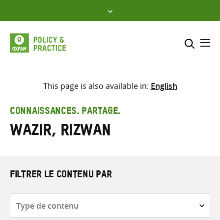
Skip
to
content
Me
Inclure
Sélectionner l’emplacement d
This page is also available in:
English
RECHERCHER
Saisir
CONNAISSANCES. PARTAGE.
les
Wazir, Rizwan
termes
de
recherche
FILTRER LE CONTENU PAR
Type
de