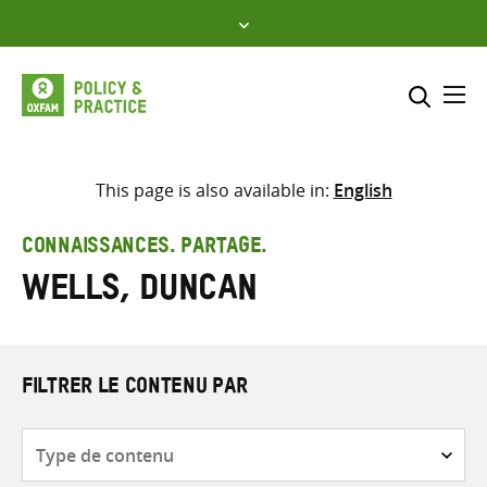
Skip
to
content
Me
Inclure
Sélectionner l’emplacement d
This page is also available in:
English
RECHERCHER
Saisir
CONNAISSANCES. PARTAGE.
les
Wells, Duncan
termes
de
recherche
FILTRER LE CONTENU PAR
Type
de