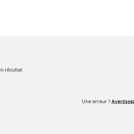
recherche
ressources
n résultat
Une erreur ?
Avertisse