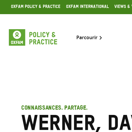
Skip
Oxfam Policy & Practice
Oxfam International
Views & 
to
content
Parcourir
CONNAISSANCES. PARTAGE.
Werner, Da