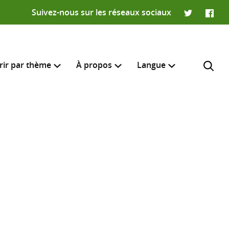
Suivez-nous sur les réseaux sociaux
Twitter
Faceb
rir par thème
À propos
Langue
English
e recherche
R