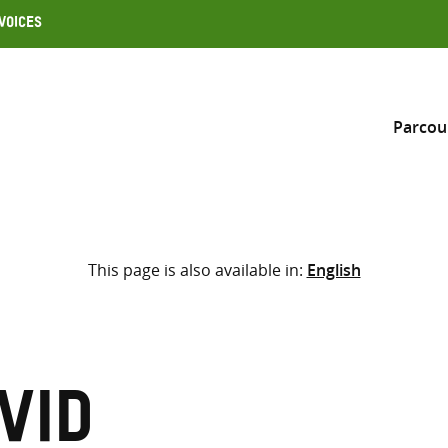
Voices
Parcou
Inclure
This page is also available in:
English
Sélectionner l’emplacement d
RECHERCHE
Saisir
les
termes
vid
de