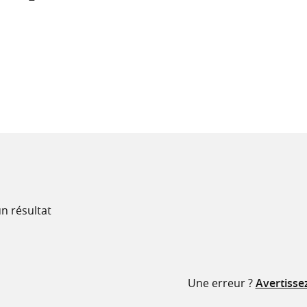
recherche
ressources
n résultat
Une erreur ?
Avertisse