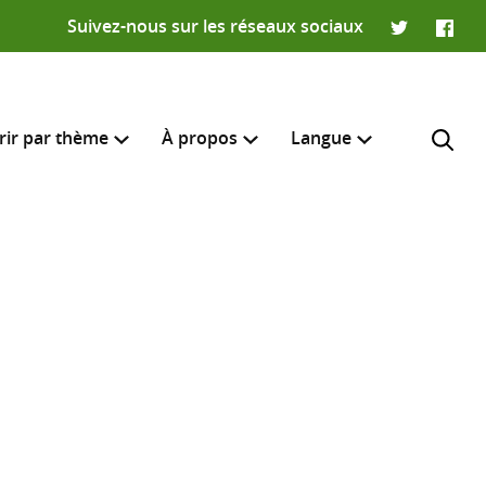
Suivez-nous sur les réseaux sociaux
Twitter
Faceb
rir par thème
À propos
Langue
English
e recherche
R