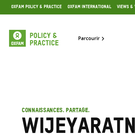
Skip
Oxfam Policy & Practice
Oxfam International
Views & 
to
content
Parcourir
CONNAISSANCES. PARTAGE.
Wijeyaratn