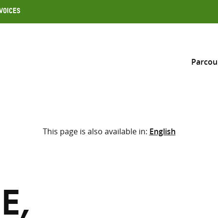
Voices
Parcou
Inclure
This page is also available in:
English
Sélectionner l’emplacement d
RECHERCHE
Saisir
les
termes
e,
de