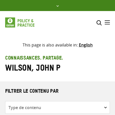
Skip
to
content
Me
Inclure
Sélectionner l’emplacement d
This page is also available in:
English
RECHERCHER
Saisir
CONNAISSANCES. PARTAGE.
les
Wilson, John P
termes
de
recherche
FILTRER LE CONTENU PAR
Type
de