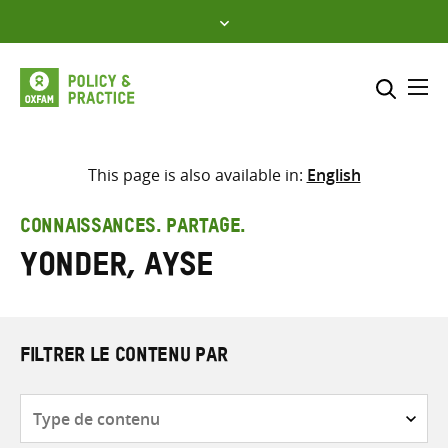
Skip
to
content
Me
Inclure
Sélectionner l’emplacement d
This page is also available in:
English
RECHERCHER
Saisir
CONNAISSANCES. PARTAGE.
les
Yonder, Ayse
termes
de
recherche
FILTRER LE CONTENU PAR
Type
de