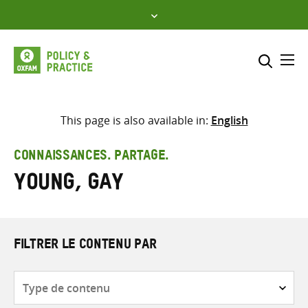
Skip
to
content
Me
Inclure
Sélectionner l’emplacement d
This page is also available in:
English
RECHERCHER
Saisir
CONNAISSANCES. PARTAGE.
les
Young, Gay
termes
de
recherche
FILTRER LE CONTENU PAR
Type
de