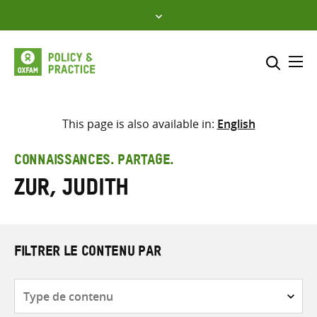
Skip
to
content
Me
Inclure
Sélectionner l’emplacement d
This page is also available in:
English
RECHERCHER
Saisir
CONNAISSANCES. PARTAGE.
les
Zur, Judith
termes
de
recherche
FILTRER LE CONTENU PAR
Type
de