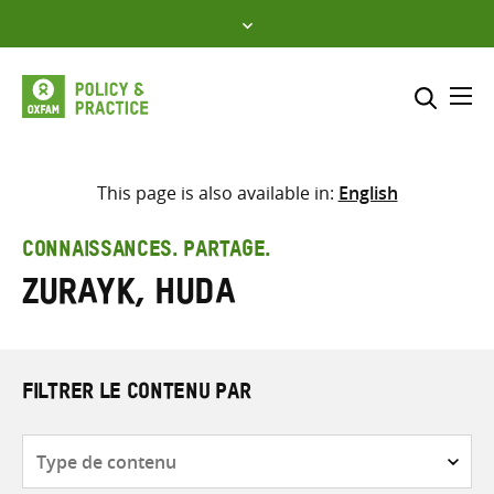
Skip
to
content
Me
Inclure
Sélectionner l’emplacement d
This page is also available in:
English
RECHERCHER
Saisir
CONNAISSANCES. PARTAGE.
les
Zurayk, Huda
termes
de
recherche
FILTRER LE CONTENU PAR
Type
de