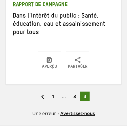
RAPPORT DE CAMPAGNE
Dans l’intérêt du public : Santé,
éducation, eau et assainissement
pour tous
APERÇU
PARTAGER
Partager
Partager
Partager
sur
sur
par
Twitter
Facebook
e-
Page
Page
Page
1
…
3
4
Pagination
mail
des
Une erreur ?
Avertissez-nous
publications