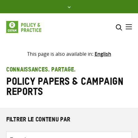
Skip
to
content
Me
Inclure
Sélectionner l’emplacement d
This page is also available in:
English
RECHERCHER
Saisir
CONNAISSANCES. PARTAGE.
les
Policy papers & campaign
termes
de
reports
recherche
FILTRER LE CONTENU PAR
Type