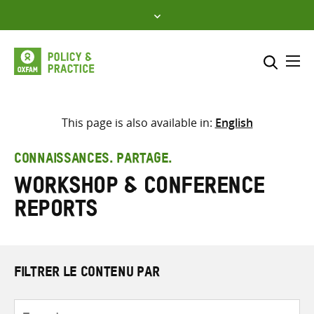
Skip
to
content
Me
Inclure
Sélectionner l’emplacement d
This page is also available in:
English
RECHERCHER
Saisir
CONNAISSANCES. PARTAGE.
les
Workshop & conference
termes
de
reports
recherche
FILTRER LE CONTENU PAR
Type