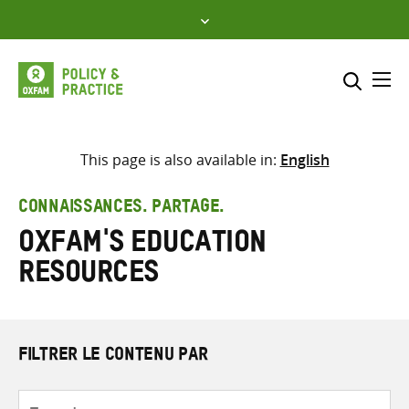
Skip
to
content
Me
Inclure
Sélectionner l’emplacement d
This page is also available in:
English
RECHERCHER
Saisir
CONNAISSANCES. PARTAGE.
les
Oxfam's Education
termes
de
Resources
recherche
FILTRER LE CONTENU PAR
Type