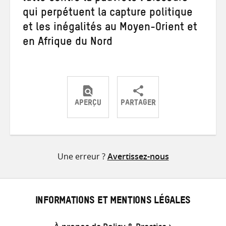
qui perpétuent la capture politique
et les inégalités au Moyen-Orient et
en Afrique du Nord
APERÇU
PARTAGER
Partager
Partager
Partager
sur
sur
par
Twitter
Facebook
e-
Une erreur ?
Avertissez-nous
mail
INFORMATIONS ET MENTIONS LÉGALES