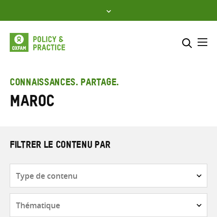
Skip
to
content
Me
Inclure
Sélectionner l’emplacement d
CONNAISSANCES. PARTAGE.
Maroc
RECHERCHER
Saisir
les
termes
de
FILTRER LE CONTENU PAR
recherche
Type
de
contenu
Thématique