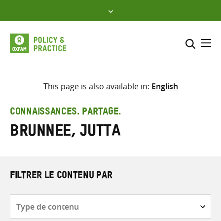
Skip
to
content
Me
Inclure
Sélectionner l’emplacement d
This page is also available in:
English
RECHERCHER
Saisir
CONNAISSANCES. PARTAGE.
les
Brunnee, Jutta
termes
de
recherche
FILTRER LE CONTENU PAR
Type
de