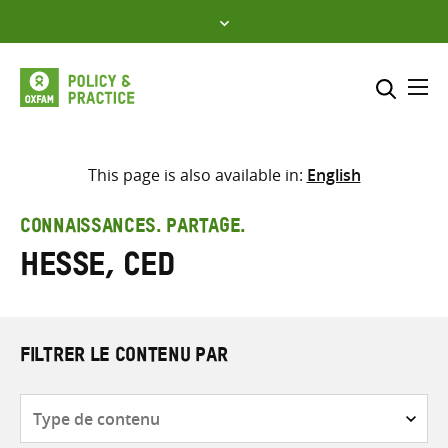
Skip
to
content
Me
Inclure
Sélectionner l’emplacement d
This page is also available in:
English
RECHERCHER
Saisir
CONNAISSANCES. PARTAGE.
les
Hesse, Ced
termes
de
recherche
FILTRER LE CONTENU PAR
Type
de